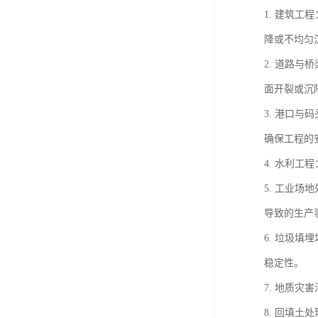
1. 建筑
降或不均匀
2. 道路
面开裂或沉
3. 港口
确保工程的
4. 水利
5. 工业
导致的生产
6. 垃圾
稳定性。
7. 地质
8. 回填