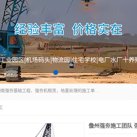
湖南业峻强夯基础工程有限公司是一家专业从事湖南强夯基础工程、强夯机租赁，地基处理的施工单位。业务覆盖：湖南、广东，江西等地。可承接1000KN.m-25000KN.m强夯（置换）工程。公司创始人是国内较早期从事强夯施工的建设者，经过多年的一步一个脚印的发展，在行业内具有较高的度和良好的口碑。
工
儋州强夯施工团队 