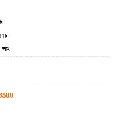
方米
浏阳市
工团队
3580