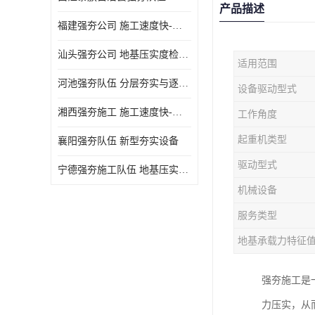
产品描述
福建强夯公司 施工速度快-施耐用性强
汕头强夯公司 地基压实度检测方法与标准
适用范围
河池强夯队伍 分层夯实与逐层检测技术
设备驱动型式
湘西强夯施工 施工速度快-施耐用性强
工作角度
起重机类型
襄阳强夯队伍 新型夯实设备
驱动型式
宁德强夯施工队伍 地基压实度检测方法与标准
机械设备
服务类型
地基承载力特征
强夯施工是
力压实，从