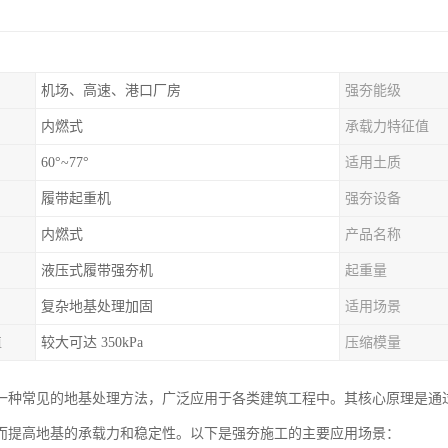
机场、高速、港口厂房
强夯能级
内燃式
承载力特征值
60°~77°
适用土质
履带起重机
强夯设备
内燃式
产品名称
液压式履带强夯机
起重量
复杂地基处理加固
适用场景
值
较大可达 350kPa
压缩模量
一种常见的地基处理方法，广泛应用于各类建筑工程中。其核心原理是通
而提高地基的承载力和稳定性。以下是强夯施工的主要应用场景：