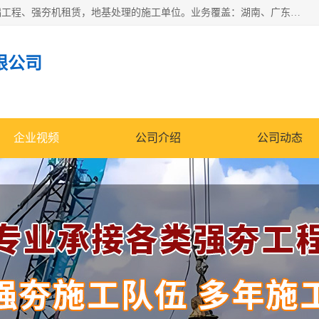
湖南业峻强夯基础工程有限公司是一家专业从事湖南强夯基础工程、强夯机租赁，地基处理的施工单位。业务覆盖：湖南、广东，江西等地。可承接1000KN.m-25000KN.m强夯（置换）工程。公司创始人是国内较早期从事强夯施工的建设者，经过多年的一步一个脚印的发展，在行业内具有较高的度和良好的口碑。
限公司
企业视频
公司介绍
公司动态