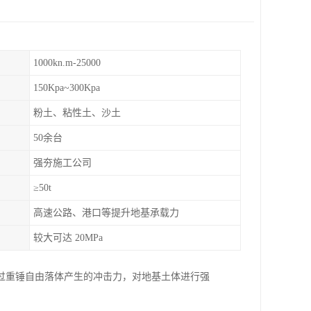
1000kn.m-25000
150Kpa~300Kpa
粉土、粘性土、沙土
50余台
强夯施工公司
≥50t
高速公路、港口等提升地基承载力
较大可达 20MPa
过重锤自由落体产生的冲击力，对地基土体进行强