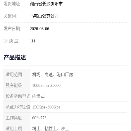
发货地址：
湖南省长沙浏阳市
关键词：
马鞍山强夯公司
发布日期：
2026-08-06
阅 读 量：
111
产品描述
适用范围
机场、高速、港口厂房
强夯能级
1000kn.m-25000
设备驱动型式
内燃式
承载力特征值
150Kpa~300Kpa
工作角度
60°~77°
适用土质
粉土、粘性土、沙土