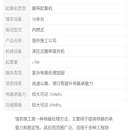
起重机类型
履带起重机
强夯设备
50余台
驱动型式
内燃式
产品名称
强夯施工公司
机械设备
液压式履带强夯机
起重量
≥50t
服务类型
复杂地基处理加固
适用场景
高速公路、港口等提升地基承载力
地基承载力特征值
较大可达 350kPa
压缩模量
较大可达 20MPa
强夯施工是一种地基处理方法，主要用于提高地基的承
载力和稳定性。其应用范围广泛，适用于多种工程场