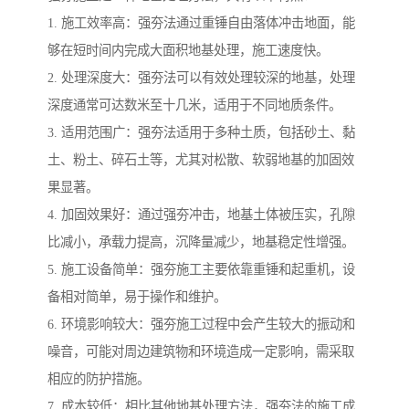
1. 施工效率高：强夯法通过重锤自由落体冲击地面，能
够在短时间内完成大面积地基处理，施工速度快。
2. 处理深度大：强夯法可以有效处理较深的地基，处理
深度通常可达数米至十几米，适用于不同地质条件。
3. 适用范围广：强夯法适用于多种土质，包括砂土、黏
土、粉土、碎石土等，尤其对松散、软弱地基的加固效
果显著。
4. 加固效果好：通过强夯冲击，地基土体被压实，孔隙
比减小，承载力提高，沉降量减少，地基稳定性增强。
5. 施工设备简单：强夯施工主要依靠重锤和起重机，设
备相对简单，易于操作和维护。
6. 环境影响较大：强夯施工过程中会产生较大的振动和
噪音，可能对周边建筑物和环境造成一定影响，需采取
相应的防护措施。
7. 成本较低：相比其他地基处理方法，强夯法的施工成