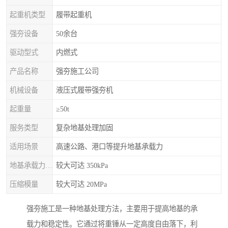
起重机类型
履带起重机
强夯设备
50余台
驱动型式
内燃式
产品名称
强夯施工公司
机械设备
液压式履带强夯机
起重量
≥50t
服务类型
复杂地基处理加固
适用场景
高速公路、港口等提升地基承载力
地基承载力特征值
较大可达 350kPa
压缩模量
较大可达 20MPa
强夯施工是一种地基处理方法，主要用于提高地基的承
载力和稳定性。它通过将重锤从一定高度自由落下，利