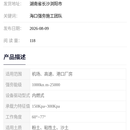
发货地址：
湖南省长沙浏阳市
关键词：
海口强夯施工团队
发布日期：
2026-08-09
阅 读 量：
118
产品描述
适用范围
机场、高速、港口厂房
强夯能级
1000kn.m-25000
设备驱动型式
内燃式
承载力特征值
150Kpa~300Kpa
工作角度
60°~77°
适用土质
粉土、粘性土、沙土