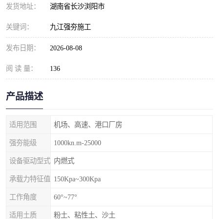
发货地址：
湖南省长沙浏阳市
关键词：
九江强夯施工
发布日期：
2026-08-08
阅 读 量：
136
产品描述
适用范围
机场、高速、港口厂房
强夯能级
1000kn.m-25000
设备驱动型式
内燃式
承载力特征值
150Kpa~300Kpa
工作角度
60°~77°
适用土质
粉土、粘性土、沙土