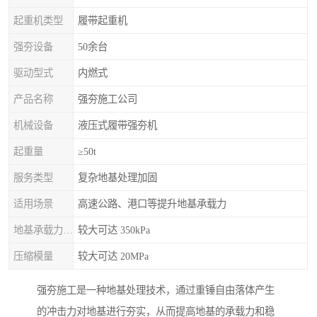
起重机类型
履带起重机
强夯设备
50余台
驱动型式
内燃式
产品名称
强夯施工公司
机械设备
液压式履带强夯机
起重量
≥50t
服务类型
复杂地基处理加固
适用场景
高速公路、港口等提升地基承载力
地基承载力特征值
较大可达 350kPa
压缩模量
较大可达 20MPa
强夯施工是一种地基处理技术，通过重锤自由落体产生
的冲击力对地基进行夯实，从而提高地基的承载力和稳