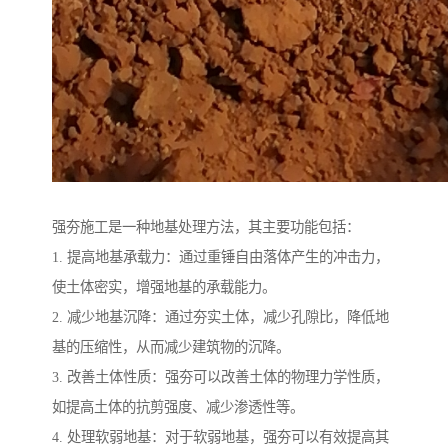
强夯施工是一种地基处理方法，其主要功能包括：
1. 提高地基承载力：通过重锤自由落体产生的冲击力，
使土体密实，增强地基的承载能力。
2. 减少地基沉降：通过夯实土体，减少孔隙比，降低地
基的压缩性，从而减少建筑物的沉降。
3. 改善土体性质：强夯可以改善土体的物理力学性质，
如提高土体的抗剪强度、减少渗透性等。
4. 处理软弱地基：对于软弱地基，强夯可以有效提高其