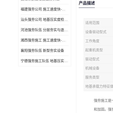
产品描述
福建强夯公司 施工速度快-施耐用性强
汕头强夯公司 地基压实度检测方法与标准
适用范围
河池强夯队伍 分层夯实与逐层检测技术
设备驱动型式
湘西强夯施工 施工速度快-施耐用性强
工作角度
起重机类型
襄阳强夯队伍 新型夯实设备
驱动型式
宁德强夯施工队伍 地基压实度检测方法与标准
机械设备
服务类型
地基承载力特征
强夯施工是
和加固。强