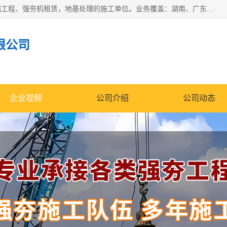
湖南业峻强夯基础工程有限公司是一家专业从事湖南强夯基础工程、强夯机租赁，地基处理的施工单位。业务覆盖：湖南、广东，江西等地。可承接1000KN.m-25000KN.m强夯（置换）工程。公司创始人是国内较早期从事强夯施工的建设者，经过多年的一步一个脚印的发展，在行业内具有较高的度和良好的口碑。
限公司
企业视频
公司介绍
公司动态