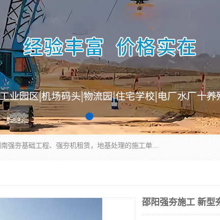
湖南业峻强夯基础工程有限公司是一家专业从事湖南强夯基础工程、强夯机租赁，地基处理的施工单位。业务覆盖：湖南、广东，江西等地。可承接1000KN.m-25000KN.m强夯（置换）工程。公司创始人是国内较早期从事强夯施工的建设者，经过多年的一步一个脚印的发展，在行业内具有较高的度和良好的口碑。
邵阳强夯施工 新型