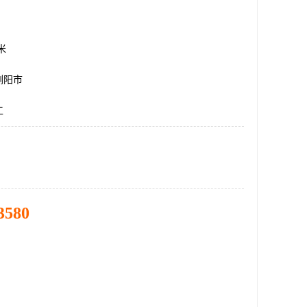
方米
浏阳市
工
3580