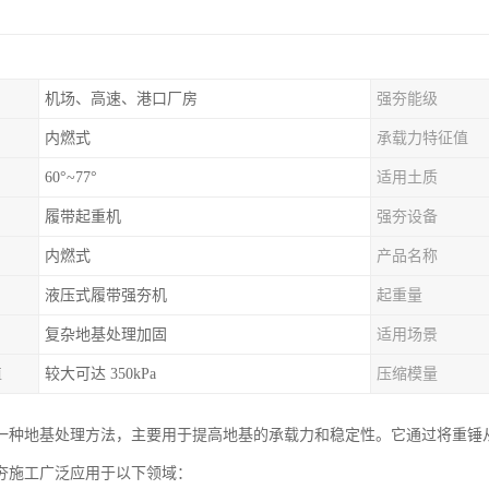
机场、高速、港口厂房
强夯能级
内燃式
承载力特征值
60°~77°
适用土质
履带起重机
强夯设备
内燃式
产品名称
液压式履带强夯机
起重量
复杂地基处理加固
适用场景
值
较大可达 350kPa
压缩模量
一种地基处理方法，主要用于提高地基的承载力和稳定性。它通过将重锤
夯施工广泛应用于以下领域：