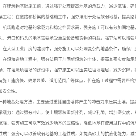
工程：在建筑物基础施工前，通过强夯处理提高地基的承载力，减少沉降，
与桥梁工程：在道路和桥梁的基础施工中，强夯法用于处理软弱地基，提高
跑道：机场跑道对地基的承载力和稳定性要求高，强夯施工可以有效加固地
与码头：港口和码头的地基需要承受重型设备和货物的荷载，强夯法可以增
厂房：在大型工业厂房的建设中，强夯施工可以处理复杂的地基条件，确保
造地：在填海造地工程中，强夯法用于加固新填筑的土体，提高其密实度和
填埋场：在垃圾填埋场的建设中，强夯施工可以压实垃圾填埋层，减少沉降
有施工速度快、效果显著、适用范围广等优点，但在施工过程中需要严格
和安全性。
一种地基处理方法，主要通过重锤自由落体产生的冲击力来压实土壤，提
地基承载力：通过强夯冲击，使土壤颗粒重新排列，减少孔隙，增加密实度
地基沉降：强夯施工可以有效减少地基的压缩性，降低地基在使用过程中的
土壤性质：强夯可以改善软弱地基的工程性质，如提高砂土的抗液化能力，