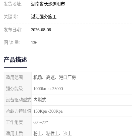
发货地址：
湖南省长沙浏阳市
关键词：
湛江强夯施工
发布日期：
2026-08-08
阅 读 量：
136
产品描述
适用范围
机场、高速、港口厂房
强夯能级
1000kn.m-25000
设备驱动型式
内燃式
承载力特征值
150Kpa~300Kpa
工作角度
60°~77°
适用土质
粉土、粘性土、沙土