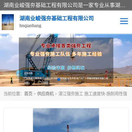
湖南业峻强夯基础工程有限公司是一家专业从事湖南强夯基础工程、强夯机租赁，地基处理的施工单位。业务覆盖：湖南、广东，江西等地。可承接1000KN.m-25000KN.m强夯（置换）工程。公司创始人是国内较早期从事强夯施工的建设者，经过多年的一步一个脚印的发展，在行业内具有较高的度和良好的口碑。
湖南业峻强夯基础工程有限公司
hnqianhang
强夯施工案例
强夯机租赁
强夯施工工程
强夯施工队伍
强夯队伍
当前位置：
首页
>
供应商机
> 湛江强夯施工 施工速度快-施耐用性强