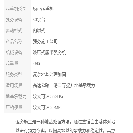
起重机类型
履带起重机
强夯设备
50余台
驱动型式
内燃式
产品名称
强夯施工公司
机械设备
液压式履带强夯机
起重量
≥50t
服务类型
复杂地基处理加固
适用场景
高速公路、港口等提升地基承载力
地基承载力特征值
较大可达 350kPa
压缩模量
较大可达 20MPa
强夯施工是一种地基处理方法，通过重锤自由落体对地
基进行强力夯实，以提高地基的承载力和稳定性。其意