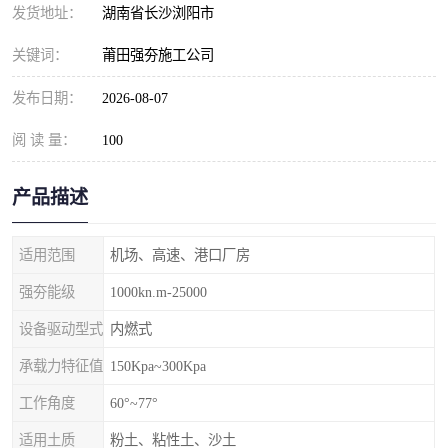
发货地址：
湖南省长沙浏阳市
关键词：
莆田强夯施工公司
发布日期：
2026-08-07
阅 读 量：
100
产品描述
适用范围
机场、高速、港口厂房
强夯能级
1000kn.m-25000
设备驱动型式
内燃式
承载力特征值
150Kpa~300Kpa
工作角度
60°~77°
适用土质
粉土、粘性土、沙土