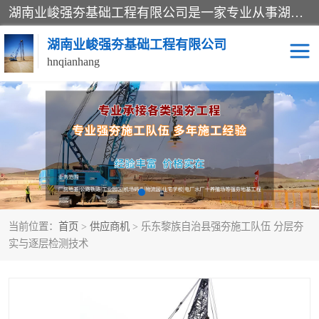
湖南业峻强夯基础工程有限公司是一家专业从事湖南强夯基础工程、强夯机租赁，地基处理的施工单位。业务覆盖：湖南、广东，江西等地。可承接1000KN.m-25000KN.m强夯（置换）工程。公司创始人是国内较早期从事强夯施工的建设者，经过多年的一步一个脚印的发展，在行业内具有较高的度和良好的口碑。
湖南业峻强夯基础工程有限公司
hnqianhang
强夯施工案例
强夯机租赁
强夯施工工程
强夯施工队伍
强夯队伍
当前位置：
首页
>
供应商机
> 乐东黎族自治县强夯施工队伍 分层夯
实与逐层检测技术