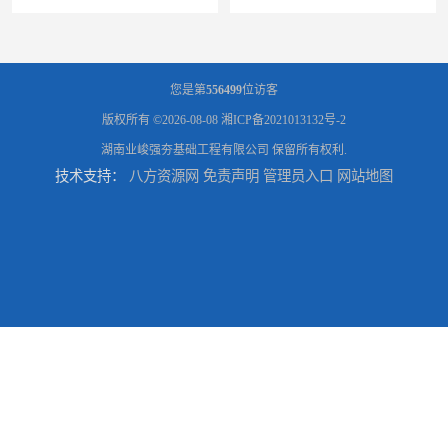
您是第
556499
位访客
版权所有 ©2026-08-08
湘ICP备2021013132号-2
湖南业峻强夯基础工程有限公司
保留所有权利.
技术支持：
八方资源网
免责声明
管理员入口
网站地图
湖南怀化强夯施工队伍公司厂房地基强夯施工
湖南常德强夯施工队伍公司厂房地基强夯施工