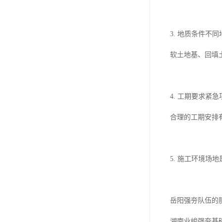
3. 地质条件不
软土地基、回填
4. 工期要求
合理的工期安排
5. 施工环境
岳阳强夯队伍的
湖南业峻强夯基