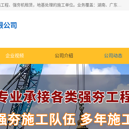
湖南业峻强夯基础工程有限公司是一家专业从事湖南强夯基础工程、强夯机租赁，地基处理的施工单位。业务覆盖：湖南、广东，江西等地。可承接1000KN.m-25000KN.m强夯（置换）工程。公司创始人是国内较早期从事强夯施工的建设者，经过多年的一步一个脚印的发展，在行业内具有较高的度和良好的口碑。
限公司
企业视频
公司介绍
公司动态