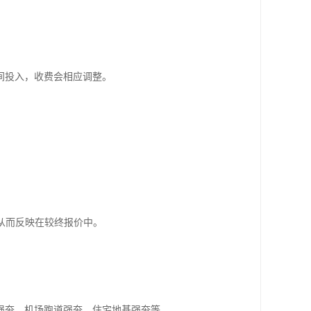
间投入，收费会相应调整。
从而反映在较终报价中。
强夯、机场跑道强夯、住宅地基强夯等。