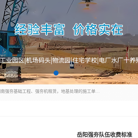
湖南业峻强夯基础工程有限公司是一家专业从事湖南强夯基础工程、强夯机租赁，地基处理的施工单位。业务覆盖：湖南、广东，江西等地。可承接1000KN.m-25000KN.m强夯（置换）工程。公司创始人是国内较早期从事强夯施工的建设者，经过多年的一步一个脚印的发展，在行业内具有较高的度和良好的口碑。
岳阳强夯队伍收费标准