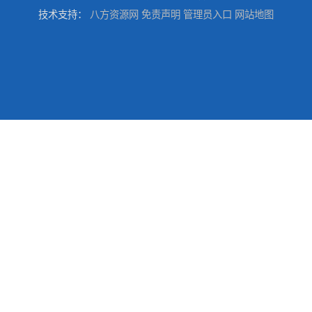
技术支持：
八方资源网
免责声明
管理员入口
网站地图
江西强夯施工队伍公司厂房地基强夯施工
长沙强夯施工队伍公司厂房地基强夯
江西赣州强夯施工队伍公司
江西景德镇强夯施工队伍公司