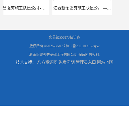
江西新余强夯施工队伍公司 —业峻强夯基础工程
湖南强夯施工公司
您是第
556373
位访客
版权所有 ©2026-08-07
湘ICP备2021013132号-2
湖南业峻强夯基础工程有限公司
保留所有权利.
技术支持：
八方资源网
免责声明
管理员入口
网站地图
湖南怀化强夯施工队伍公司厂房地基强夯施工
湖南常德强夯施工队伍公司厂房地基强夯施工