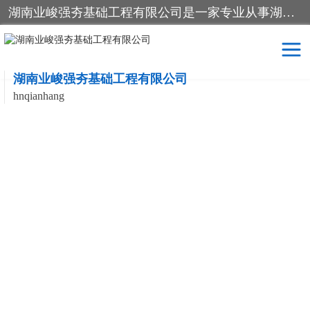
湖南业峻强夯基础工程有限公司是一家专业从事湖南强夯基础工程、强夯机租赁，地基处理的施工单位。业务覆盖：湖南、广东，江西等地。可承接1000KN.m-25000KN.m强夯（置换）工程。公司创始人是国内较早期从事强夯施工的建设者，经过多年的一步一个脚印的发展，在行业内具有较高的度和良好的口碑。
湖南业峻强夯基础工程有限公司
hnqianhang