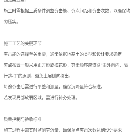
固效果显著。
施工时需根据土质条件调整夯击能、夯点间距和夯击次数，以确保均
匀压实。
施工工艺的关键环节
夯击能的选择至关重要，通常依据地基土的类型和设计要求确定。
夯点布置一般采用正方形或梅花形，夯击顺序应遵循“由外向内、隔
行跳打”的原则，避免土层侧向挤出。
每遍夯击后需进行平整和测量，确保沉降量符合标准。
若发现局部软弱区域，需进行补夯处理。
质量控制与验收标准
施工过程中需实时监测夯沉量，确保单点夯击次数达到设计要求。