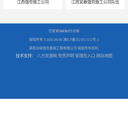
江西强夯施工公司
江西宜春强夯施工公司队伍
您是第
560302
位访客
版权所有 ©2026-08-09
湘ICP备2021013132号-2
湖南业峻强夯基础工程有限公司
保留所有权利.
技术支持：
八方资源网
免责声明
管理员入口
网站地图
江西南昌强夯施工队伍公司 -湖南业峻强夯基础工程
江西新余强夯施工队伍公司 —业峻强夯基础工程