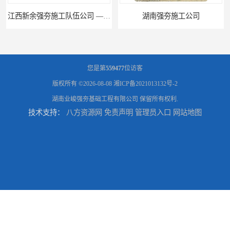
湖南强夯施工公司
湖南怀化强夯施工队伍公司厂房地基强夯施工
您是第
559477
位访客
版权所有 ©2026-08-08
湘ICP备2021013132号-2
湖南业峻强夯基础工程有限公司
保留所有权利.
技术支持：
八方资源网
免责声明
管理员入口
网站地图
湖南常德强夯施工队伍公司厂房地基强夯施工
湖南张家界强夯施工队伍公司厂房地基强夯施工