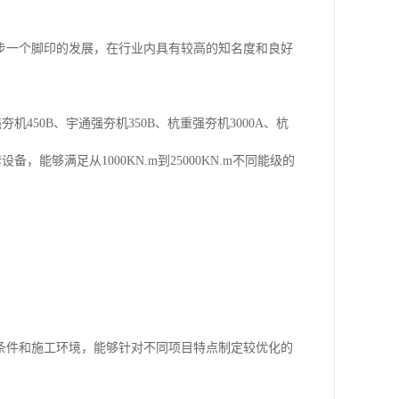
步一个脚印的发展，在行业内具有较高的知名度和良好
机450B、宇通强夯机350B、杭重强夯机3000A、杭
能够满足从1000KN.m到25000KN.m不同能级的
条件和施工环境，能够针对不同项目特点制定较优化的