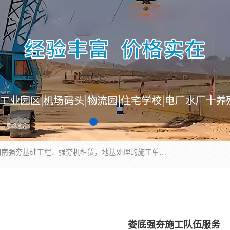
湖南业峻强夯基础工程有限公司是一家专业从事湖南强夯基础工程、强夯机租赁，地基处理的施工单位。业务覆盖：湖南、广东，江西等地。可承接1000KN.m-25000KN.m强夯（置换）工程。公司创始人是国内较早期从事强夯施工的建设者，经过多年的一步一个脚印的发展，在行业内具有较高的度和良好的口碑。
娄底强夯施工队伍服务