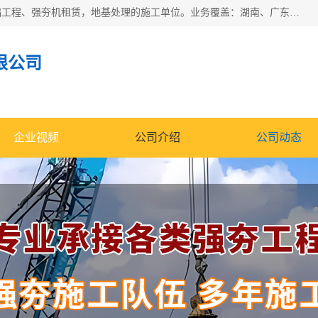
湖南业峻强夯基础工程有限公司是一家专业从事湖南强夯基础工程、强夯机租赁，地基处理的施工单位。业务覆盖：湖南、广东，江西等地。可承接1000KN.m-25000KN.m强夯（置换）工程。公司创始人是国内较早期从事强夯施工的建设者，经过多年的一步一个脚印的发展，在行业内具有较高的度和良好的口碑。
限公司
企业视频
公司介绍
公司动态