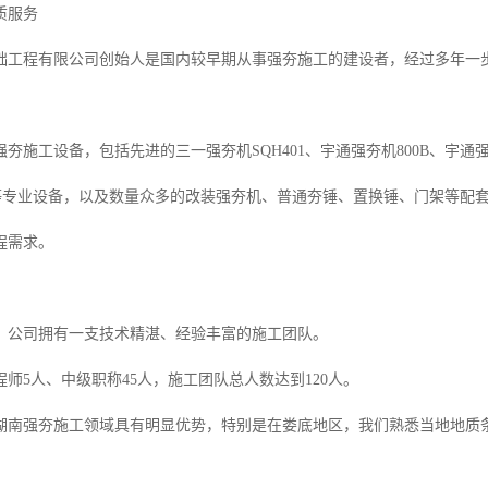
质服务
础工程有限公司创始人是国内较早期从事强夯施工的建设者，经过多年一
强夯施工设备，包括先进的三一强夯机SQH401、宇通强夯机800B、宇通强夯
B等专业设备，以及数量众多的改装强夯机、普通夯锤、置换锤、门架等配套设备，
程需求。
，公司拥有一支技术精湛、经验丰富的施工团队。
师5人、中级职称45人，施工团队总人数达到120人。
湖南强夯施工领域具有明显优势，特别是在娄底地区，我们熟悉当地地质