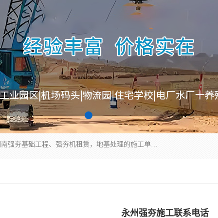
湖南业峻强夯基础工程有限公司是一家专业从事湖南强夯基础工程、强夯机租赁，地基处理的施工单位。业务覆盖：湖南、广东，江西等地。可承接1000KN.m-25000KN.m强夯（置换）工程。公司创始人是国内较早期从事强夯施工的建设者，经过多年的一步一个脚印的发展，在行业内具有较高的度和良好的口碑。
永州强夯施工联系电话