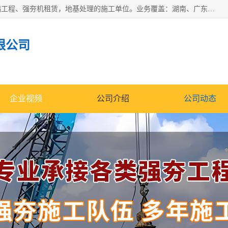
湖南业峻强夯基础工程有限公司是一家专业从事湖南强夯基础工程、强夯机租赁，地基处理的施工单位。业务覆盖：湖南、广东，江西等地。可承接1000KN.m-25000KN.m强夯（置换）工程。公司创始人是国内较早期从事强夯施工的建设者，经过多年的一步一个脚印的发展，在行业内具有较高的度和良好的口碑。
限公司
企业视频
公司介绍
公司动态