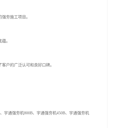
的强夯施工项目。
底蕴。
了客户的广泛认可和良好口碑。
宇通强夯机800B、宇通强夯机450B、宇通强夯机