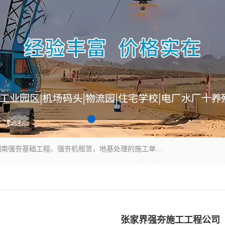
湖南业峻强夯基础工程有限公司是一家专业从事湖南强夯基础工程、强夯机租赁，地基处理的施工单位。业务覆盖：湖南、广东，江西等地。可承接1000KN.m-25000KN.m强夯（置换）工程。公司创始人是国内较早期从事强夯施工的建设者，经过多年的一步一个脚印的发展，在行业内具有较高的度和良好的口碑。
张家界强夯施工工程公司