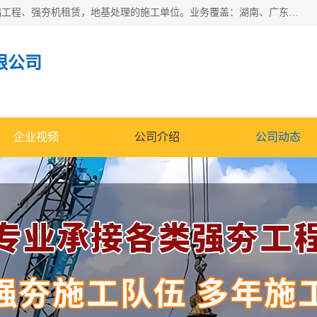
湖南业峻强夯基础工程有限公司是一家专业从事湖南强夯基础工程、强夯机租赁，地基处理的施工单位。业务覆盖：湖南、广东，江西等地。可承接1000KN.m-25000KN.m强夯（置换）工程。公司创始人是国内较早期从事强夯施工的建设者，经过多年的一步一个脚印的发展，在行业内具有较高的度和良好的口碑。
限公司
企业视频
公司介绍
公司动态