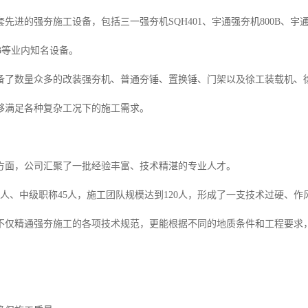
套先进的强夯施工设备，包括三一强夯机SQH401、宇通强夯机800B、宇通强
0B等业内知名设备。
备了数量众多的改装强夯机、普通夯锤、置换锤、门架以及徐工装载机、
够满足各种复杂工况下的施工需求。
方面，公司汇聚了一批经验丰富、技术精湛的专业人才。
5人、中级职称45人，施工团队规模达到120人，形成了一支技术过硬、
不仅精通强夯施工的各项技术规范，更能根据不同的地质条件和工程要求