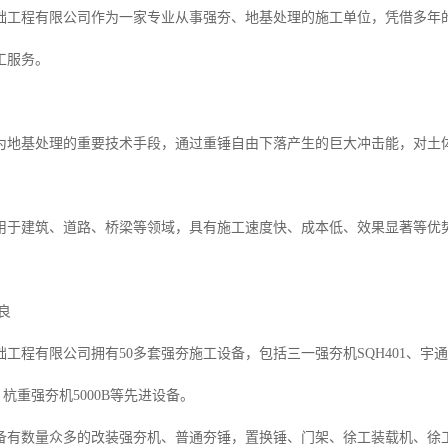
础工程有限公司作为一家专业从事强夯、地基处理的施工单位，凭借多年
工服务。
为地基处理的重要技术手段，通过重锤自由下落产生的巨大冲击能，对土
用于建筑、道路、桥梁等领域，具有施工速度快、成本低、效果显著等优
良
工程有限公司拥有50多套强夯施工设备，包括三一强夯机SQH401、宇通强夯
、杭重强夯机5000B等先进设备。
备有数量众多的改装强夯机、普通夯锤，置换锤、门架、徐工装载机、徐