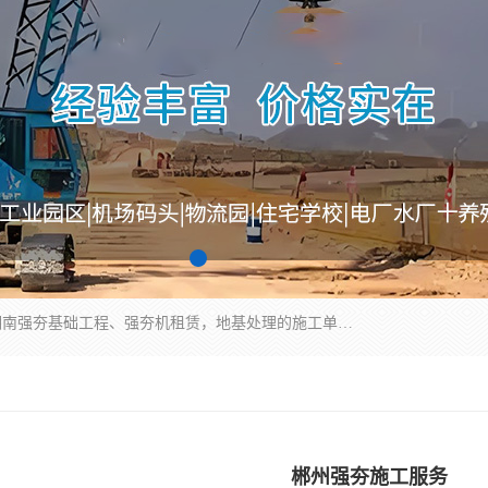
湖南业峻强夯基础工程有限公司是一家专业从事湖南强夯基础工程、强夯机租赁，地基处理的施工单位。业务覆盖：湖南、广东，江西等地。可承接1000KN.m-25000KN.m强夯（置换）工程。公司创始人是国内较早期从事强夯施工的建设者，经过多年的一步一个脚印的发展，在行业内具有较高的度和良好的口碑。
郴州强夯施工服务