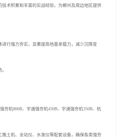
的技术积累和丰富的实战经验，为郴州及周边地区提供
体进行强力夯实，显著提高地基承载力，减少沉降变
势。
机800B、宇通强夯机450B、宇通强夯机350B、杭
工推土机、全站仪、水准仪等配套设备，确保各类强夯