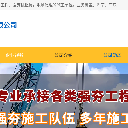
湖南业峻强夯基础工程有限公司是一家专业从事湖南强夯基础工程、强夯机租赁，地基处理的施工单位。业务覆盖：湖南、广东，江西等地。可承接1000KN.m-25000KN.m强夯（置换）工程。公司创始人是国内较早期从事强夯施工的建设者，经过多年的一步一个脚印的发展，在行业内具有较高的度和良好的口碑。
限公司
企业视频
公司介绍
公司动态